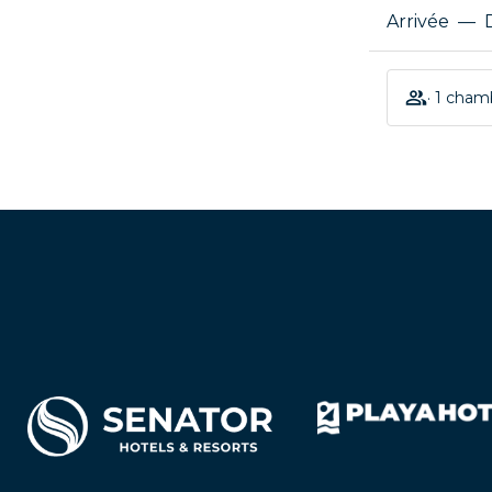
Arrivée
—
· 1 cham