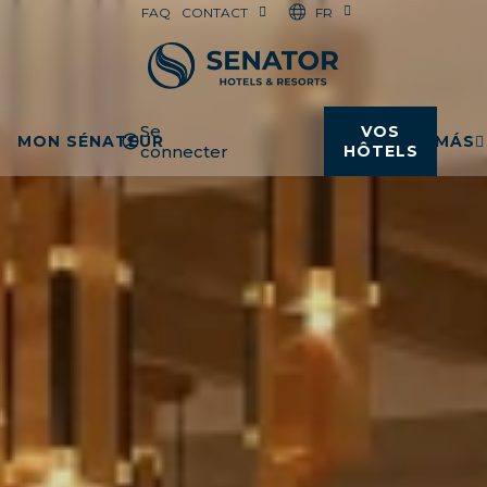
FR
FAQ
CONTACT
Se
VOS
MON SÉNATEUR
MÁS
connecter
HÔTELS