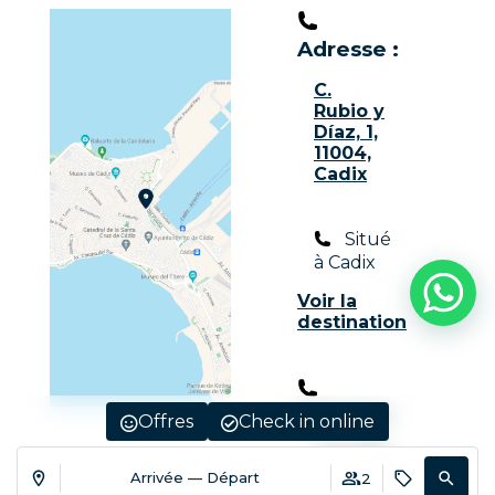
Adresse :
C.
Rubio y
Díaz, 1,
11004,
Cadix
Situé
à Cadix
Voir la
destination
Contact:
Offres
Check in online
+34 956
20 02 02
Arrivée — Départ
2