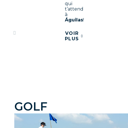
qui
t’attend
à
Águilas
!
VOIR
PLUS
GOLF