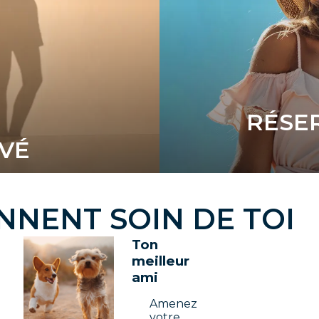
RÉSER
IVÉ
NENT SOIN DE TOI​
Ton
meilleur
ami
Amenez
votre