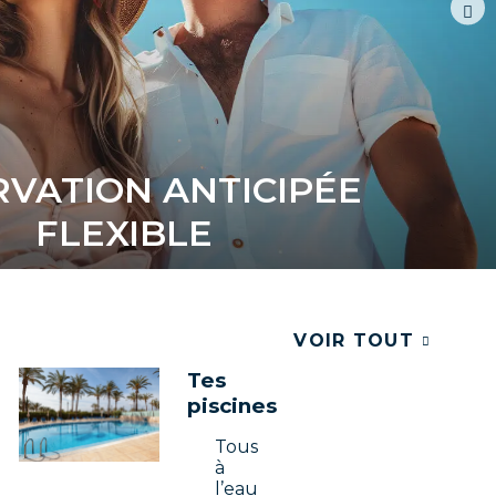
VATION ANTICIPÉE
FLEXIBLE
VOIR TOUT
Tes
piscines
Tous
à
l’eau