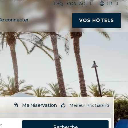
FAQ
CONTACT
FR
Se connecter
VOS HÔTELS
Ma réservation
Meilleur Prix Garanti
on
Recherche