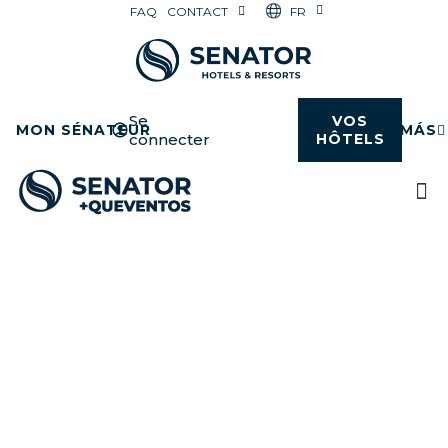
FR
FAQ
CONTACT
Se
VOS
MON SÉNATEUR
MÁS
connecter
HÔTELS
Célébrez des moments
uniques dans des espaces
conçus pour susciter
l'émotion