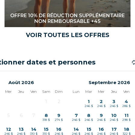
OFFRE 10% DE RÉDUCTION SUPPLÉMENTAIRE
NON REMBOURSABLE +45
VOIR TOUTES LES OFFRES
tionner dates et personnes
Août 2026
Septembre 2026
Mer
Jeu
Ven
Sam
Dim
Lun
Mar
Mer
Jeu
Ven
1
2
1
2
3
4
-
-
246 $
246 $
246 $
286 $
5
6
7
8
9
7
8
9
10
11
-
-
-
318 $
274 $
246 $
246 $
246 $
246 $
298 $
12
13
14
15
16
14
15
16
17
18
$
246 $
246 $
310 $
310 $
246 $
246 $
246 $
246 $
246 $
322 $