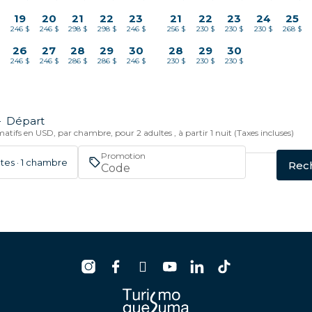
19
20
21
22
23
21
22
23
24
25
$
246 $
246 $
298 $
298 $
246 $
256 $
230 $
230 $
230 $
268 $
26
27
28
29
30
28
29
30
$
246 $
246 $
286 $
286 $
246 $
230 $
230 $
230 $
—
Départ
atifs en USD, par chambre, pour 2 adultes , à partir 1 nuit (Taxes incluses)
Promotion
ltes · 1 chambre
Rec