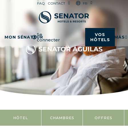
FR
FAQ
CONTACT
Se
VOS
MON SÉNATEUR
MÁS
connecter
HÔTELS
HÔTEL
CHAMBRES
OFFRES