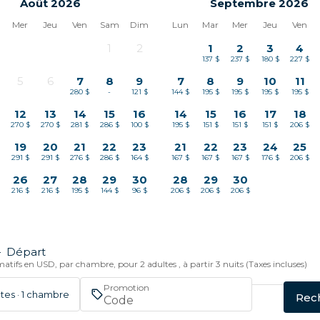
Août 2026
Septembre 2026
Mer
Jeu
Ven
Sam
Dim
Lun
Mar
Mer
Jeu
Ven
1
2
1
2
3
4
-
-
137 $
237 $
180 $
227 $
5
6
7
8
9
7
8
9
10
11
-
-
280 $
-
121 $
144 $
195 $
195 $
195 $
195 $
12
13
14
15
16
14
15
16
17
18
$
270 $
270 $
281 $
286 $
100 $
195 $
151 $
151 $
151 $
206 $
19
20
21
22
23
21
22
23
24
25
$
291 $
291 $
276 $
286 $
164 $
167 $
167 $
167 $
176 $
206 $
26
27
28
29
30
28
29
30
216 $
216 $
195 $
144 $
96 $
206 $
206 $
206 $
—
Départ
atifs en USD, par chambre, pour 2 adultes , à partir 3 nuits (Taxes incluses)
Promotion
ltes · 1 chambre
Rec