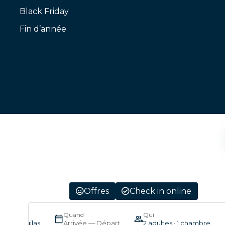
Black Friday
Fin d’année
Offres
Check in online
Quand
Qui
ator Aguilas
Arrivée — Départ
2 adultes · 1 chambre