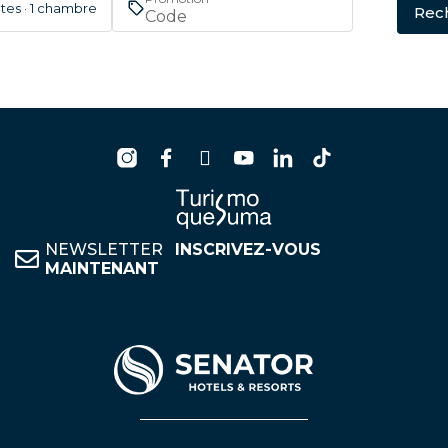
ltes · 1 chambre
Rec
NEWSLETTER
INSCRIVEZ-VOUS
MAINTENANT