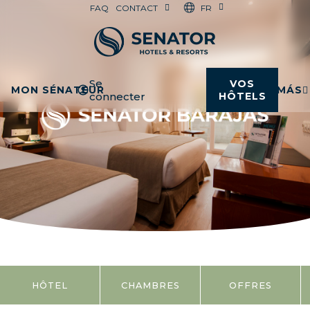
FR
FAQ
CONTACT
Se
VOS
MON SÉNATEUR
MÁS
connecter
HÔTELS
HÔTEL
CHAMBRES
OFFRES