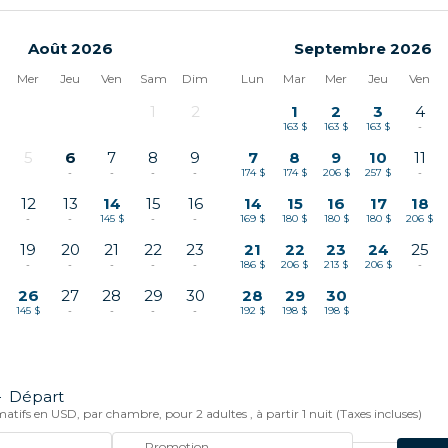
Août 2026
Septembre 2026
Mer
Jeu
Ven
Sam
Dim
Lun
Mar
Mer
Jeu
Ven
1
2
1
2
3
4
-
-
163 $
163 $
163 $
-
5
6
7
8
9
7
8
9
10
11
-
-
-
-
-
174 $
174 $
206 $
257 $
-
12
13
14
15
16
14
15
16
17
18
-
-
145 $
-
-
169 $
180 $
180 $
180 $
206 $
19
20
21
22
23
21
22
23
24
25
-
-
-
-
-
186 $
206 $
213 $
206 $
-
26
27
28
29
30
28
29
30
145 $
-
-
-
-
192 $
198 $
198 $
—
Départ
atifs en USD, par chambre, pour 2 adultes , à partir 1 nuit (Taxes incluses)
Promotion