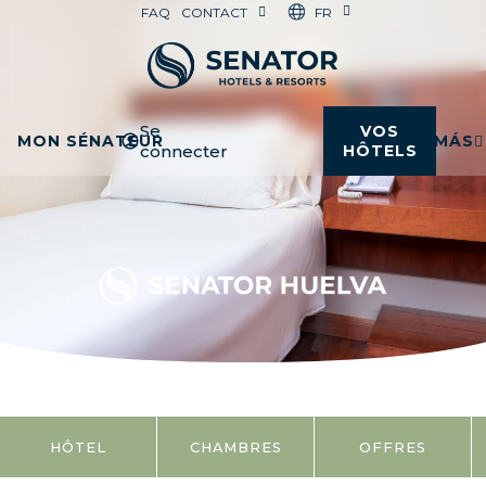
FR
FAQ
CONTACT
Se
VOS
MON SÉNATEUR
MÁS
connecter
HÔTELS
HÔTEL
CHAMBRES
OFFRES