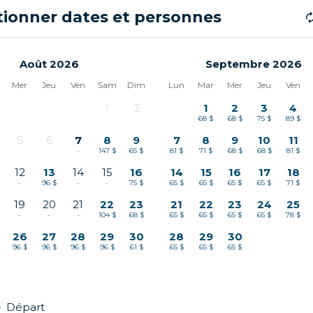
tionner dates et personnes
Août 2026
Septembre 2026
Mer
Jeu
Ven
Sam
Dim
Lun
Mar
Mer
Jeu
Ven
1
2
1
2
3
4
-
-
68 $
68 $
75 $
89 $
5
6
7
8
9
7
8
9
10
11
-
-
-
147 $
65 $
81 $
71 $
68 $
68 $
81 $
12
13
14
15
16
14
15
16
17
18
-
96 $
-
-
75 $
65 $
65 $
65 $
65 $
71 $
19
20
21
22
23
21
22
23
24
25
-
-
-
104 $
68 $
65 $
65 $
65 $
65 $
78 $
26
27
28
29
30
28
29
30
96 $
96 $
96 $
96 $
61 $
65 $
65 $
65 $
—
Départ