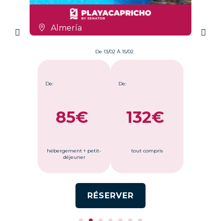
Almería
De 13/02 À 15/02
De:
De:
85€
132€
hébergement + petit-
tout compris
déjeuner
RÉSERVER