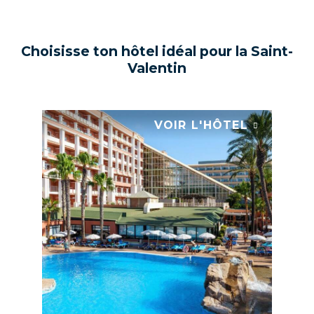
Choisisse ton hôtel idéal pour la Saint-
Valentin
EL
VOIR L'HÔTEL