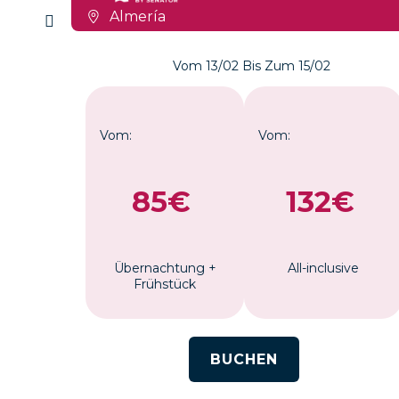
Almería
Vom 13/02 Bis Zum 15/02
Vom:
Vom:
€
85€
132€
e
Übernachtung +
All-inclusive
Frühstück
BUCHEN