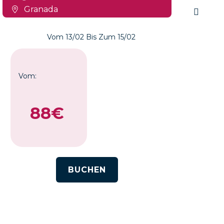
Granada
Vom 13/02 Bis Zum 15/02
Vom:
V
88€
BUCHEN