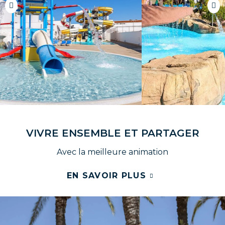
V
I
V
R
E
E
N
S
E
M
B
L
E
E
T
P
A
R
T
A
G
E
R
Avec la meilleure animation
EN SAVOIR PLUS