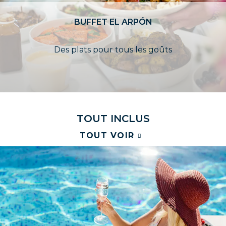
BUFFET EL ARPÓN
Des plats pour tous les goûts
T
O
U
T
I
N
C
L
U
S
TOUT VOIR