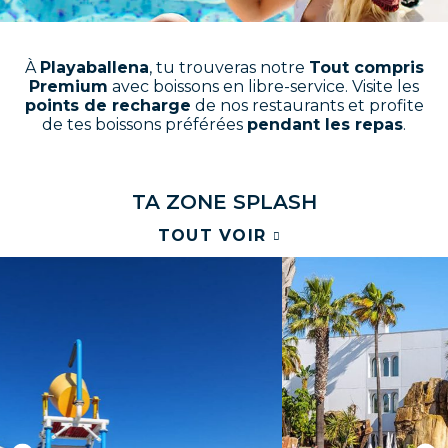
À
Playaballena
, tu trouveras notre
Tout compris
Premium
avec boissons en libre-service. Visite les
points de recharge
de nos restaurants et profite
de tes boissons préférées
pendant les repas
.
T
A
Z
O
N
E
S
P
L
A
S
H
TOUT VOIR