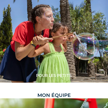
POUR LES PETITS
M
O
N
É
Q
U
I
P
E