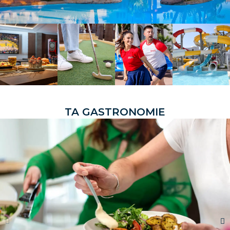
T
A
G
A
S
T
R
O
N
O
M
I
E