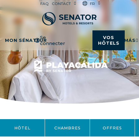
FR
FAQ
CONTACT
Se
VOS
MON SÉNATEUR
MÁS
connecter
HÔTELS
HÔTEL
CHAMBRES
OFFRES