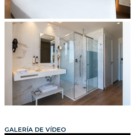
G
A
L
E
R
Í
A
D
E
V
Í
D
E
O