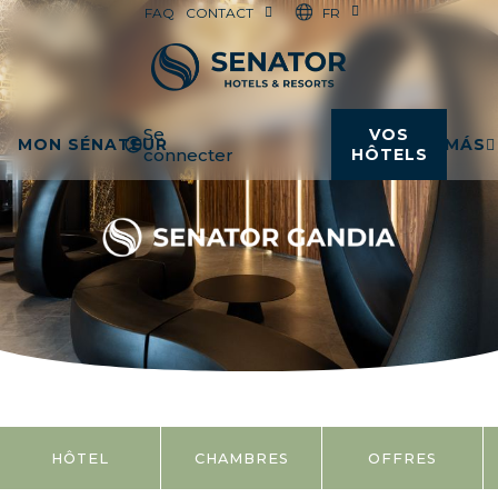
FR
FAQ
CONTACT
Se
VOS
MON SÉNATEUR
MÁS
connecter
HÔTELS
HÔTEL
CHAMBRES
OFFRES