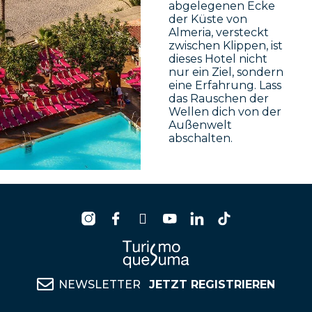
abgelegenen Ecke
der Küste von
Almeria, versteckt
zwischen Klippen, ist
dieses Hotel nicht
nur ein Ziel, sondern
eine Erfahrung. Lass
das Rauschen der
Wellen dich von der
Außenwelt
abschalten.
NEWSLETTER
JETZT REGISTRIEREN