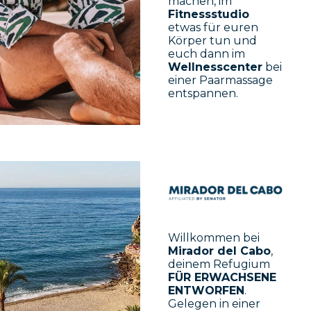
machen, im
Fitnessstudio
etwas für euren
Körper tun und
euch dann im
Wellnesscenter
bei
einer Paarmassage
entspannen.
Willkommen bei
Mirador del Cabo
,
deinem Refugium
FÜR ERWACHSENE
ENTWORFEN
.
Gelegen in einer