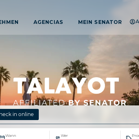
A
EHMEN
AGENCIAS
MEIN SENATOR
heck in online
Wann
Wer
Pr