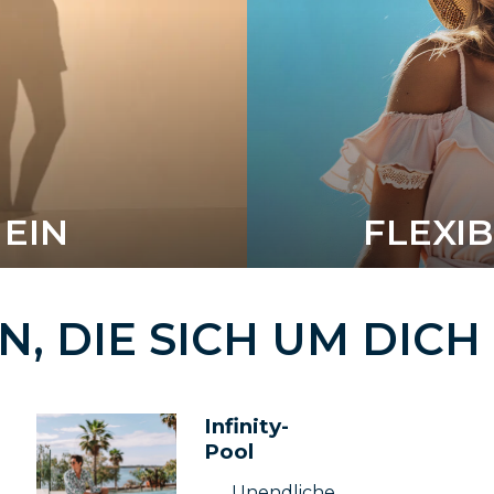
EIN
FLEXI
EN
, DIE SICH UM DI
Infinity-
Pool
Unendliche