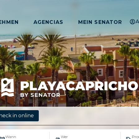
A
EHMEN
AGENCIAS
MEIN SENATOR
heck in online
Wann
Wer
Pr