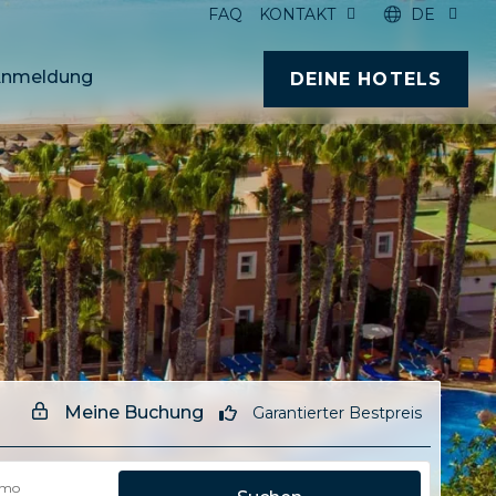
FAQ
KONTAKT
DE
nmeldung
DEINE HOTELS
Meine Buchung
Garantierter Bestpreis
omo