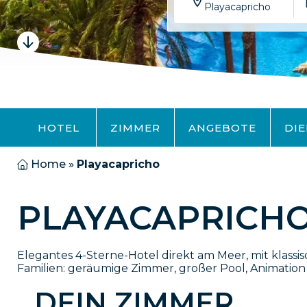
Playacapricho
HOTEL
ZIMMER
ANGEBOTE
DI
Home
»
Playacapricho
PLAYACAPRICHO
Elegantes 4-Sterne-Hotel direkt am Meer, mit klas
Familien: geräumige Zimmer, großer Pool, Animation 
DEIN ZIMMER