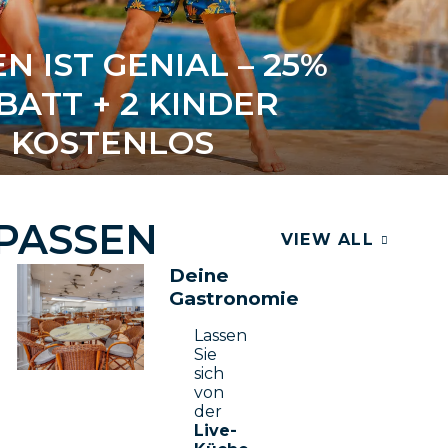
N IST GENIAL – 25%
BATT + 2 KINDER
KOSTENLOS
FPASSEN
VIEW ALL
Deine
Gastronomie
Lassen
Sie
sich
von
der
Live-