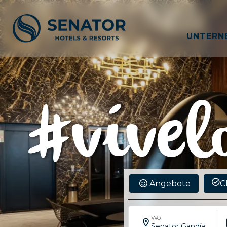
UNTERN
Angebote
C
Wo
Senator Gandía