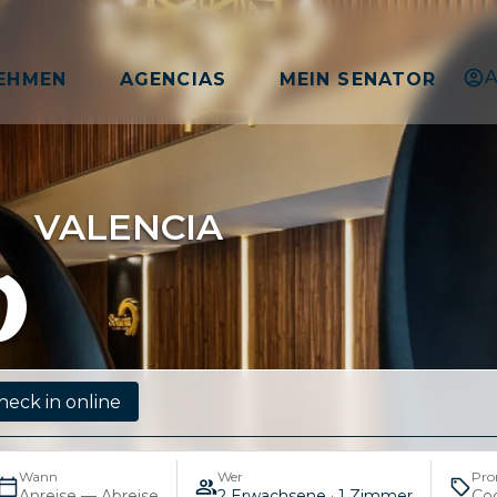
A
EHMEN
AGENCIAS
MEIN SENATOR
VALENCIA
heck in online
Wann
Wer
Pr
Anreise — Abreise
2 Erwachsene · 1 Zimmer