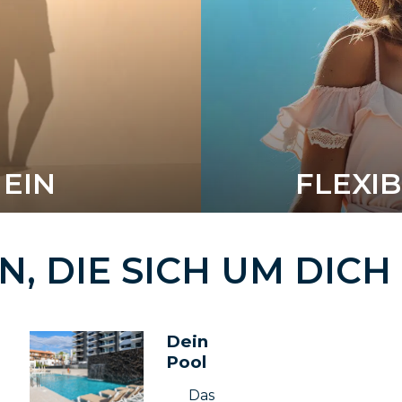
EIN
FLEXI
EN
, DIE SICH UM DI
Dein
Pool
Das