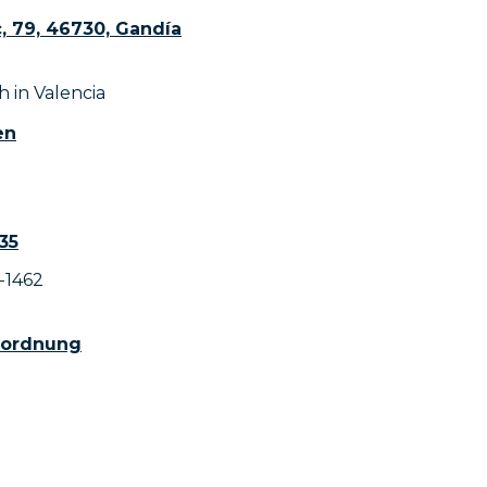
c, 79, 46730, Gandía
h in
Valencia
en
35
-1462
sordnung