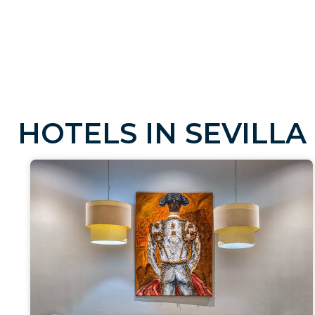
H
O
T
E
L
S
I
N
S
E
V
I
L
L
A