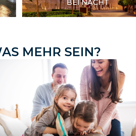
BEI NACHT
W
A
S
M
E
H
R
S
E
I
N
?