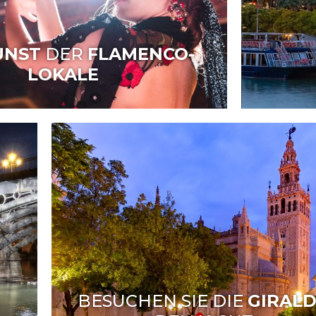
UNST
DER
FLAMENCO-
LOKALE
BESUCHEN SIE DIE
GIRAL