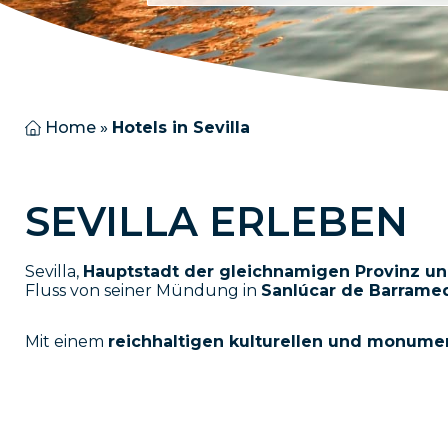
Home
»
Hotels in Sevilla
S
E
V
I
L
L
A
E
R
L
E
B
E
N
Sevilla,
Hauptstadt der gleichnamigen Provinz u
Fluss von seiner Mündung in
Sanlúcar de Barrame
Mit einem
reichhaltigen kulturellen und monume