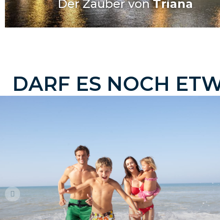
Der Zauber von
Triana
D
A
R
F
E
S
N
O
C
H
E
T