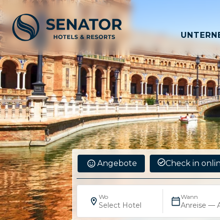
UNTERN
Angebote
Check in onli
Wo
Wann
Select Hotel
Anreise — 