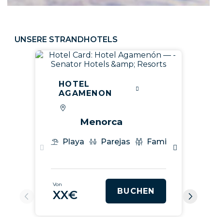
UNSERE STRANDHOTELS
HOTEL
AGAMENON
Menorca
Playa
Parejas
Familias
Gast
Von
BUCHEN
XX€
V