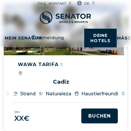
DE
FAQ
KONTAKT
DEINE
Anmeldung
MEIN SENATOR
MÁS
HOTELS
WAWA TARIFA
Cadiz
Strand
Naturaleza
Haustierfreundlich
Von
BUCHEN
XX€