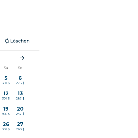
Löschen
Sa
So
5
6
301 $
278 $
12
13
301 $
287 $
19
20
306 $
247 $
26
27
301 $
260 $