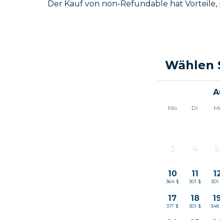
Der Kauf von non-Refundable hat Vorteile, 
Wählen 
A
Mo
Di
M
3
4
5
-
-
-
10
11
1
364 $
301 $
301
17
18
1
317 $
301 $
348