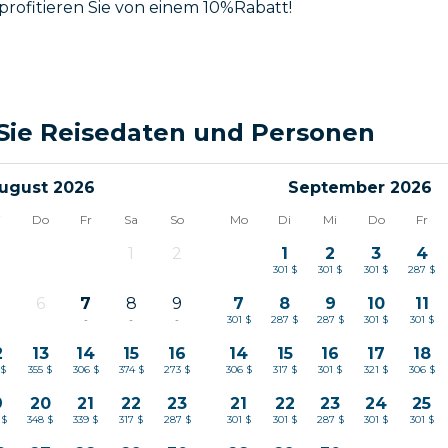
profitieren Sie von einem 10%Rabatt!
Sie Reisedaten und Personen
ugust 2026
September 2026
i
Do
Fr
Sa
So
Mo
Di
Mi
Do
Fr
1
2
1
2
3
4
-
-
301 $
301 $
301 $
287 $
6
7
8
9
7
8
9
10
11
-
-
-
-
301 $
287 $
287 $
301 $
301 $
2
13
14
15
16
14
15
16
17
18
 $
355 $
306 $
374 $
273 $
306 $
317 $
301 $
321 $
306 $
9
20
21
22
23
21
22
23
24
25
 $
348 $
339 $
317 $
287 $
301 $
301 $
287 $
301 $
301 $