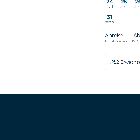
24
25
2
317 $
287 $
317
31
287 $
Anreise
—
Ab
Richtpreise in USD,
2 Erwachs