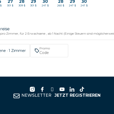
6
27
28
29
30
28
29
30
 $
301 $
309 $
301 $
247 $
260 $
247 $
247 $
reise
 pro Zimmer, für 2 Erwachsene , ab 1 Nacht (Einige Steuern sind möglicherweis
Promo
ene · 1 Zimmer
NEWSLETTER
JETZT REGISTRIEREN