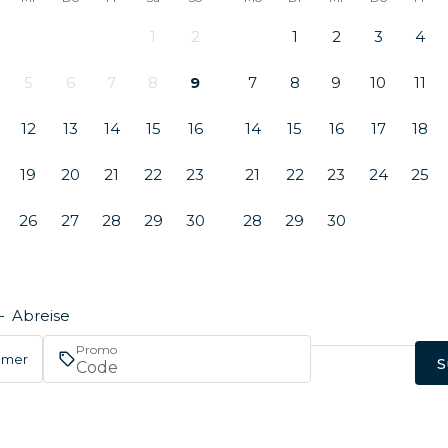
1
2
1
2
3
4
5
6
7
8
9
7
8
9
10
11
12
13
14
15
16
14
15
16
17
18
19
20
21
22
23
21
22
23
24
25
26
27
28
29
30
28
29
30
—
Abreise
Promo
immer
S