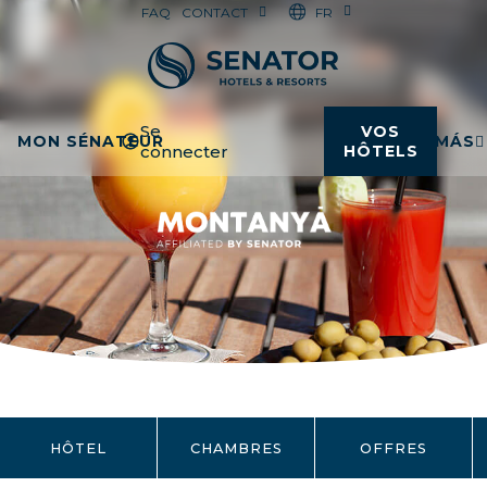
FR
FAQ
CONTACT
Se
VOS
MON SÉNATEUR
MÁS
connecter
HÔTELS
HÔTEL
CHAMBRES
OFFRES