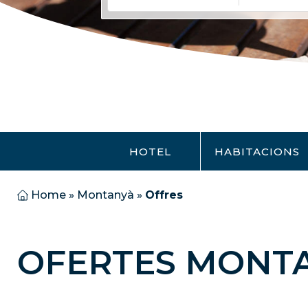
HOTEL
HABITACIONS
Home
»
Montanyà
»
Offres
OFERTES MONT