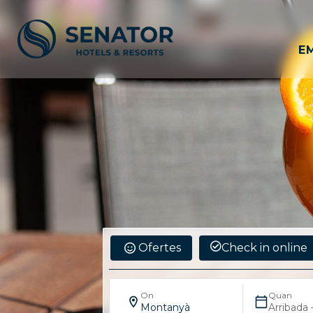
E
Ofertes
Check in online
On
Quan
Montanyà
Arribada 