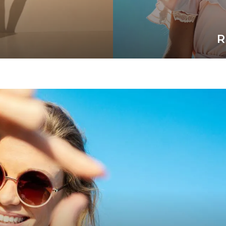
N
R
Ben