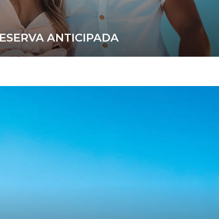
ESERVA ANTICIPADA
eficia't d'un 15% de descompte!
MÁS INFORMACIÓN