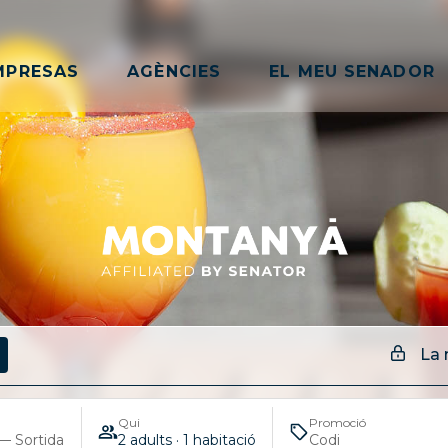
MPRESAS
AGÈNCIES
EL MEU SENADOR
La 
Qui
Promoció
— Sortida
2 adults · 1 habitació