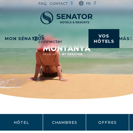
FR
FAQ
CONTACT
Se
VOS
MON SÉNATEUR
MÁS
connecter
HÔTELS
HÔTEL
CHAMBRES
OFFRES