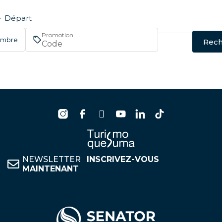
—
Départ
Promotion
hambre
Rec
NEWSLETTER
INSCRIVEZ-VOUS
MAINTENANT