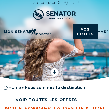
FR
FAQ
CONTACT
Se
VOS
MON SÉNATEUR
MÁS
connecter
HÔTELS
NOUS SOMMES TA DESTINATION
Home
»
Nous sommes ta destination
VOIR TOUTES LES OFFRES
NOUS SOMMES TA DESTINATION