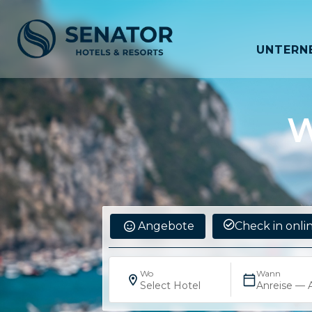
UNTERN
W
Angebote
Check in onli
Wo
Wann
Select Hotel
Anreise — 