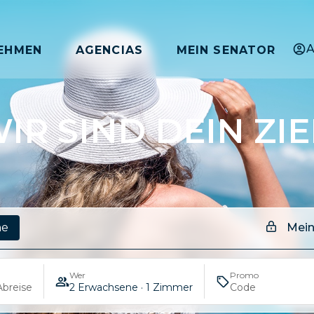
A
EHMEN
AGENCIAS
MEIN SENATOR
IR SIND DEIN ZIE
Mein
ne
Wer
Promo
Abreise
2 Erwachsene · 1 Zimmer