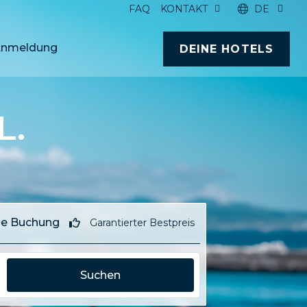
FAQ
KONTAKT
DE
nmeldung
DEINE HOTELS
L.
e Buchung
Garantierter Bestpreis
Suchen