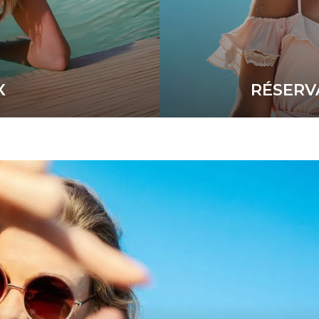
X
RÉSERV
Bén