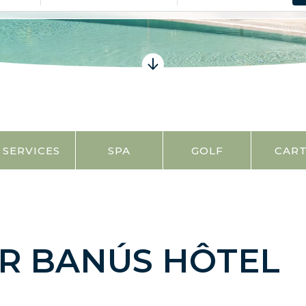
SERVICES
SPA
GOLF
CAR
R BANÚS HÔTEL