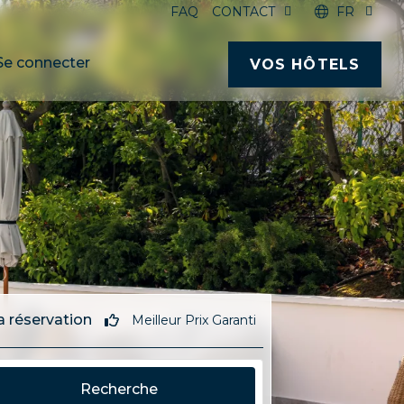
FAQ
CONTACT
FR
Se connecter
VOS HÔTELS
 réservation
Meilleur Prix Garanti
Recherche