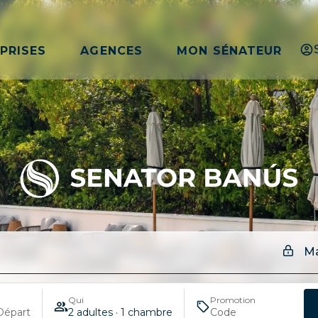
PRISES
AGENCES
MON SÉNATEUR
Ma
Qui
Promotion
Départ
2 adultes · 1 chambre