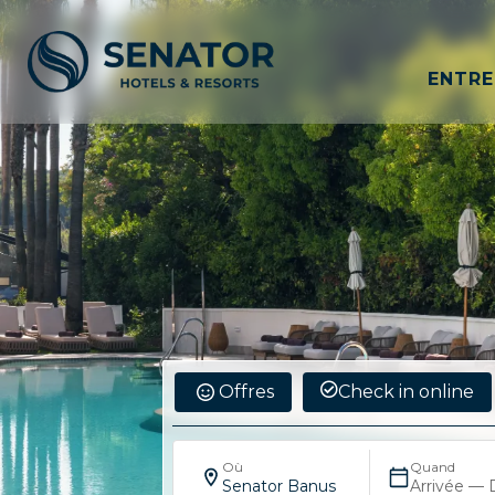
ENTRE
Offres
Check in online
Où
Quand
Senator Banus
Arrivée — 