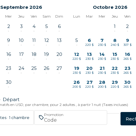
Septembre 2026
Octobre 2026
Mer
Jeu
Ven
Sam
Dim
Lun
Mar
Mer
Jeu
Ven
2
3
4
5
6
1
2
-
-
-
-
-
-
-
9
10
11
12
13
5
6
7
8
9
-
-
-
-
-
-
220 $
230 $
240 $
307 $
16
17
18
19
20
12
13
14
15
16
-
-
-
-
-
220 $
230 $
230 $
230 $
265 $
23
24
25
26
27
19
20
21
22
23
-
-
-
-
-
230 $
230 $
230 $
230 $
265 $
30
26
27
28
29
30
-
200 $
220 $
200 $
220 $
265 $
—
Départ
atifs en USD, par chambre, pour 2 adultes , à partir 1 nuit (Taxes incluses)
Promotion
ltes · 1 chambre
Rec