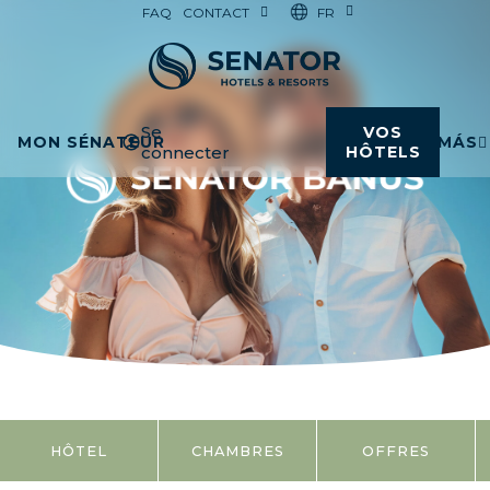
FR
FAQ
CONTACT
Se
VOS
MON SÉNATEUR
MÁS
connecter
HÔTELS
HÔTEL
CHAMBRES
OFFRES