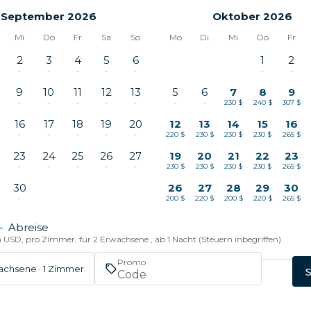
September 2026
Oktober 2026
Mi
Do
Fr
Sa
So
Mo
Di
Mi
Do
Fr
2
3
4
5
6
1
2
-
-
-
-
-
-
-
9
10
11
12
13
5
6
7
8
9
-
-
-
-
-
-
-
230 $
240 $
307 $
16
17
18
19
20
12
13
14
15
16
-
-
-
-
-
220 $
230 $
230 $
230 $
265 $
23
24
25
26
27
19
20
21
22
23
-
-
-
-
-
230 $
230 $
230 $
230 $
265 $
30
26
27
28
29
30
-
200 $
220 $
200 $
220 $
265 $
—
Abreise
n USD, pro Zimmer, für 2 Erwachsene , ab 1 Nacht (Steuern inbegriffen)
Promo
achsene · 1 Zimmer