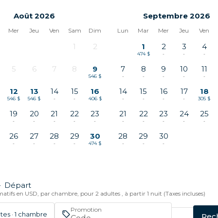
Août 2026
Septembre 2026
Mer
Jeu
Ven
Sam
Dim
Lun
Mar
Mer
Jeu
Ven
1
2
1
2
3
4
-
-
474 $
-
-
-
5
6
7
8
9
7
8
9
10
11
-
-
-
-
546 $
-
-
-
-
-
12
13
14
15
16
14
15
16
17
18
546 $
546 $
-
-
406 $
-
-
-
-
305 $
19
20
21
22
23
21
22
23
24
25
-
-
-
-
-
-
-
-
-
-
26
27
28
29
30
28
29
30
-
-
-
-
474 $
-
-
-
—
Départ
atifs en USD, par chambre, pour 2 adultes , à partir 1 nuit (Taxes incluses)
Promotion
ltes · 1 chambre
Rec