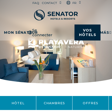
FR
FAQ
CONTACT
Se
VOS
MON SÉNATEUR
MÁS
connecter
HÔTELS
HÔTEL
CHAMBRES
OFFRES