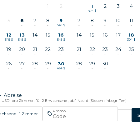
1
2
1
2
3
4
-
-
474 $
-
-
-
5
6
7
8
9
7
8
9
10
11
-
-
-
-
545 $
-
-
-
-
-
12
13
14
15
16
14
15
16
17
18
545 $
545 $
-
-
545 $
-
-
-
-
304 $
19
20
21
22
23
21
22
23
24
25
-
-
-
-
-
-
-
-
-
-
26
27
28
29
30
28
29
30
-
-
-
-
474 $
-
-
-
—
Abreise
n USD, pro Zimmer, für 2 Erwachsene , ab 1 Nacht (Steuern inbegriffen)
Promo
achsene · 1 Zimmer