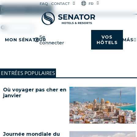
FR
FAQ
CONTACT
DERNIÈRES ENTRÉES
Se
VOS
MON SÉNATEUR
MÁS
connecter
HÔTELS
ENTRÉES POPULAIRES
Où voyager pas cher en
janvier
Journée mondiale du