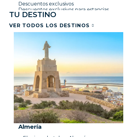
Descuentos exclusivos
Descuentos exclusivos para estancias
TU DESTINO
cortas
VER MÁS
VER TODOS LOS DESTINOS
Almería