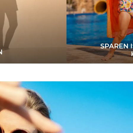
SPAREN I
N
N
WE