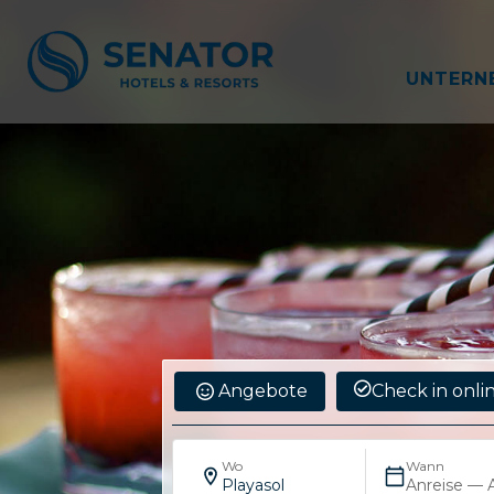
UNTERN
Angebote
Check in onli
Wo
Wann
Playasol
Anreise — 