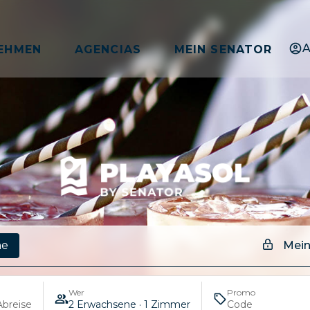
A
EHMEN
AGENCIAS
MEIN SENATOR
Mein
ne
Wer
Promo
Abreise
2 Erwachsene · 1 Zimmer