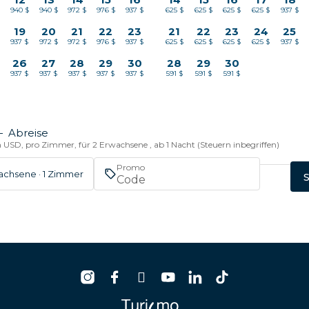
$
940 $
940 $
972 $
976 $
937 $
625 $
625 $
625 $
625 $
937 $
19
20
21
22
23
21
22
23
24
25
937 $
972 $
972 $
976 $
937 $
625 $
625 $
625 $
625 $
937 $
26
27
28
29
30
28
29
30
937 $
937 $
937 $
937 $
937 $
591 $
591 $
591 $
—
Abreise
n USD, pro Zimmer, für 2 Erwachsene , ab 1 Nacht (Steuern inbegriffen)
Promo
achsene · 1 Zimmer