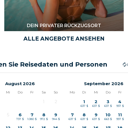
DEIN PRIVATER RÜCKZUGSORT
ALLE ANGEBOTE ANSEHEN
n Sie Reisedaten und Personen
August 2026
September 2026
Mi
Do
Fr
Sa
So
Mo
Di
Mi
Do
Fr
1
2
1
2
3
4
-
-
637 $
637 $
637 $
937 $
5
6
7
8
9
7
8
9
10
11
-
737 $
1.080 $
972 $
944 $
637 $
637 $
637 $
663 $
937 $
12
13
14
15
16
14
15
16
17
18