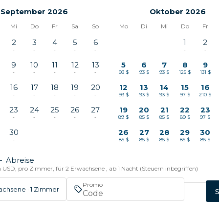
September 2026
Oktober 2026
Mi
Do
Fr
Sa
So
Mo
Di
Mi
Do
Fr
2
3
4
5
6
1
2
-
-
-
-
-
-
-
9
10
11
12
13
5
6
7
8
9
-
-
-
-
-
93 $
93 $
93 $
125 $
131 $
16
17
18
19
20
12
13
14
15
16
-
-
-
-
-
93 $
93 $
93 $
97 $
210 $
23
24
25
26
27
19
20
21
22
23
-
-
-
-
-
89 $
85 $
85 $
89 $
97 $
30
26
27
28
29
30
-
85 $
85 $
85 $
85 $
85 $
—
Abreise
n USD, pro Zimmer, für 2 Erwachsene , ab 1 Nacht (Steuern inbegriffen)
Promo
achsene · 1 Zimmer