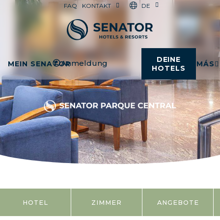
DE
FAQ
KONTAKT
DEINE
Anmeldung
MEIN SENATOR
MÁS
HOTELS
HOTEL
ZIMMER
ANGEBOTE