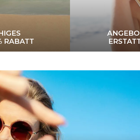
HIGES
ANGEBOT
 RABATT
ERSTAT
N
WE