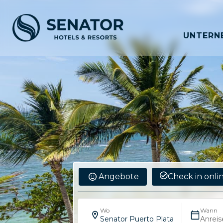
UNTERN
Angebote
Check in onli
Wo
Wann
Senator Puerto Plata
Anreis