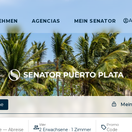
A
EHMEN
AGENCIAS
MEIN SENATOR
Mein
ne
Wer
Promo
e — Abreise
2 Erwachsene · 1 Zimmer