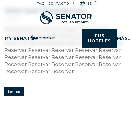
ES
FAQ
CONTACTO
Hotel Card: PlayaCapricho
31/01/2024
Playacapricho Almería Playa Familias Pet
Friendly Toboganes Gastronomía T.I Eventos &
TUS
Acceder
MY SENATOR
MÁS
HOTELES
MICE VIP Service Desde XX€ Reservar Reservar
Reservar Reservar Reservar Reservar Reservar
Reservar Reservar Reservar Reservar Reservar
Reservar Reservar Reservar Reservar Reservar
Reservar Reservar Reservar
...
Leer más