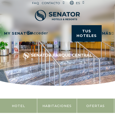
ES
FAQ
CONTACTO
TUS
Acceder
MY SENATOR
MÁS
HOTELES
HOTEL
HABITACIONES
OFERTAS