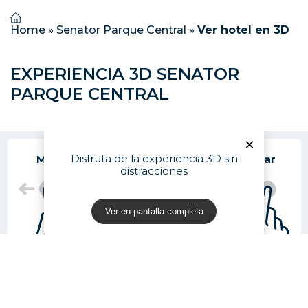
Home
»
Senator Parque Central
»
Ver hotel en 3D
EXPERIENCIA 3D SENATOR
PARQUE CENTRAL
×
Consultar disponibilidad
Disfruta de la experiencia 3D sin
Mover
Rotar
Acercar
distracciones
Ver en pantalla completa
Habitaciones