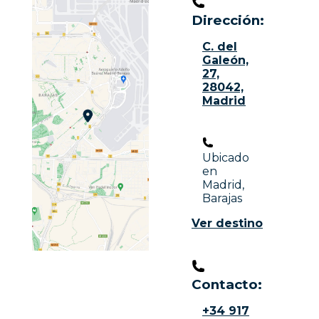
Dirección:
C. del
Galeón,
27,
28042,
Madrid
Ubicado
en
Madrid,
Barajas
Ver destino
Contacto:​
+34 917