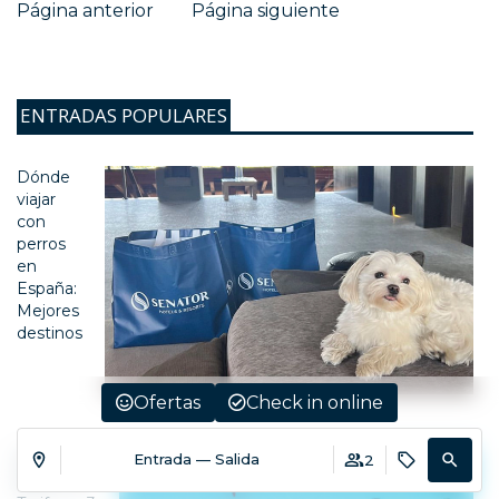
Página anterior
Página siguiente
ENTRADAS POPULARES
Dónde
viajar
con
perros
en
España:
Mejores
destinos
Ofertas
Check in online
Qué
Entrada — Salida
2
hacer en