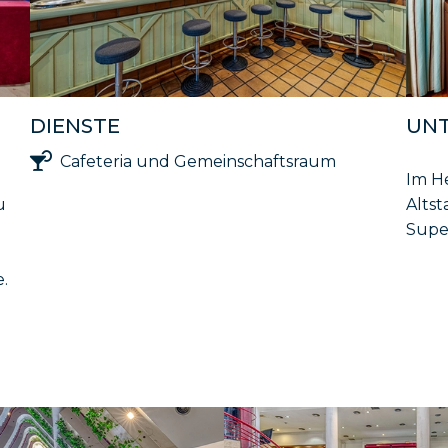
DIENSTE
UN
Cafeteria und Gemeinschaftsraum
Im H
u
Altst
Supe
.