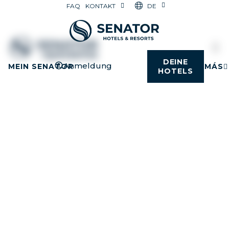
DE
FAQ
KONTAKT
DEINE
Anmeldung
MEIN SENATOR
MÁS
HOTELS
DEIN UNTERNEHMENSEVENT,
ENTWORFEN FÜR ERFOLG.
Vielseitige Räume, innovative Technologie und eine
individuelle Betreuung, die alle deine Erwartungen
übertreffen wird.