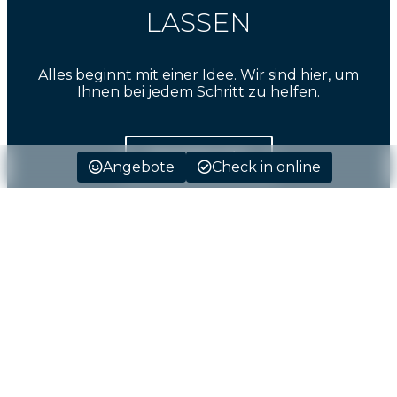
LASSEN
Alles beginnt mit einer Idee. Wir sind hier, um
Ihnen bei jedem Schritt zu helfen.
Sprechen wir?
Angebote
Check in online
Anmelden
Wo
Wann
Promo
Wer
​Zimmer 1​
Erwachsene
2
Ab 18 Jahren
Kinder
0
Bis 17 Jahre
NEWSLETTER
JETZT REGISTRIEREN