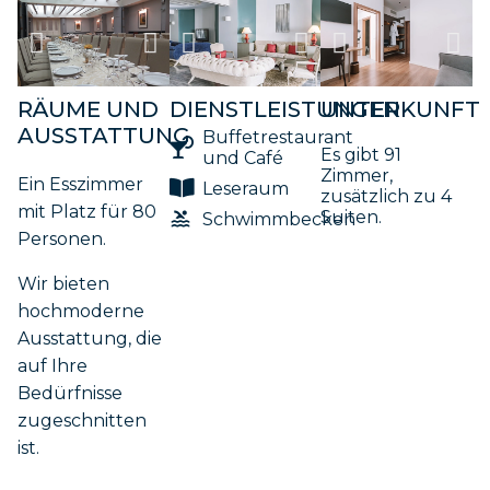
RÄUME UND
DIENSTLEISTUNGEN
UNTERKUNFT
AUSSTATTUNG
Buffetrestaurant
Es gibt 91
und Café
Zimmer,
Ein Esszimmer
Leseraum
zusätzlich zu 4
mit Platz für 80
Suiten.
Schwimmbecken
Personen.
Wir bieten
hochmoderne
Ausstattung, die
auf Ihre
Bedürfnisse
zugeschnitten
ist.