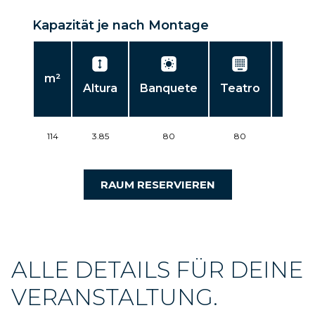
Kapazität je nach Montage
m²
Altura
Banquete
Teatro
Escue
114
3.85
80
80
50
RAUM RESERVIEREN
ALLE DETAILS FÜR DEINE
VERANSTALTUNG.