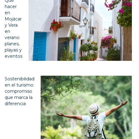
Qué
hacer
en
Mojácar
y Vera
en
verano:
planes,
playas y
eventos
Sostenibilidad
en el turismo:
compromiso
que marca la
diferencia