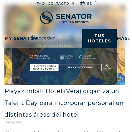
ES
FAQ
CONTACTO
TUS
Acceder
MY SENATOR
MÁS
HOTELES
Playazimbali Hotel (Vera) organiza un
Talent Day para incorporar personal en
distintas áreas del hotel
05/05/2026