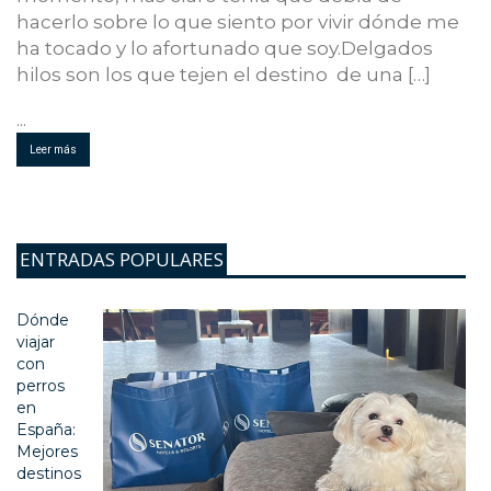
hacerlo sobre lo que siento por vivir dónde me
ha tocado y lo afortunado que soy.Delgados
hilos son los que tejen el destino de una […]
...
Leer más
ENTRADAS POPULARES
Dónde
viajar
con
perros
en
España:
Mejores
destinos