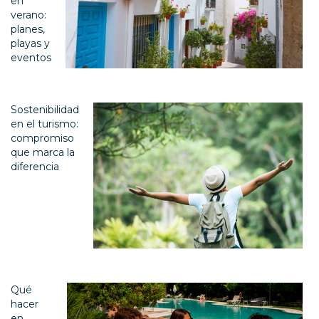
en
verano:
planes,
playas y
eventos
Sostenibilidad
en el turismo:
compromiso
que marca la
diferencia
Qué
hacer
en