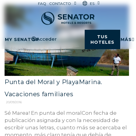
ES
FAQ
CONTACTO
TUS
Acceder
MY SENATOR
MÁS
HOTELES
Punta del Moral y PlayaMarina.
Vacaciones familiares
20/09/2016
Sé Marea! En punta del moralCon fecha de
publicación asignada y con la necesidad de
escribir unas letras, cuanto más se acercaba el
momento, más claro tenía que debía de