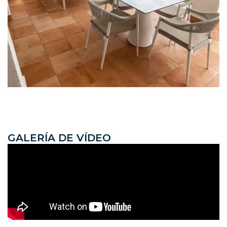
G
A
L
E
R
Í
A
D
E
V
Í
D
E
O